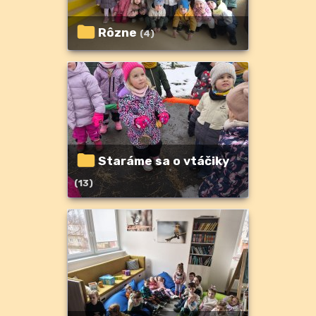
Rôzne
(4)
Staráme sa o vtáčiky
(13)