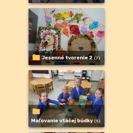
Jesenné tvorenie 2
(7)
Maľovanie vtáčej búdky
(5)