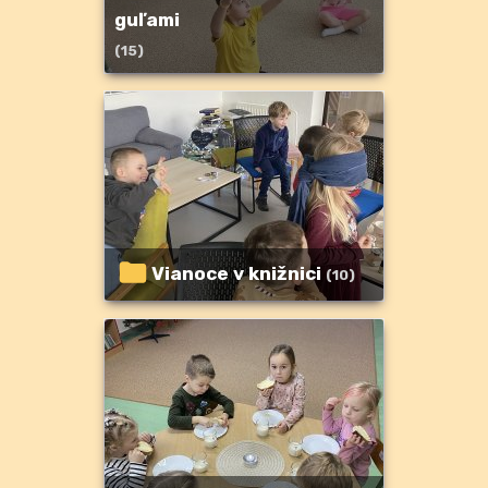
guľami
(15)
Vianoce v knižnici
(10)