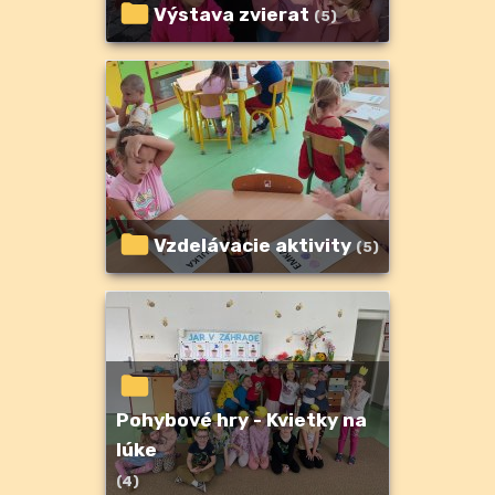
Výstava zvierat
(5)
Vzdelávacie aktivity
(5)
Pohybové hry - Kvietky na
lúke
(4)