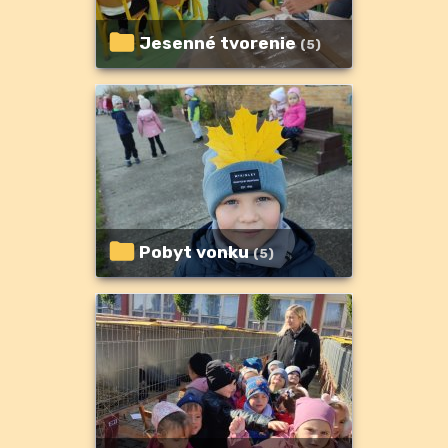
Jesenné tvorenie
(5)
Pobyt vonku
(5)