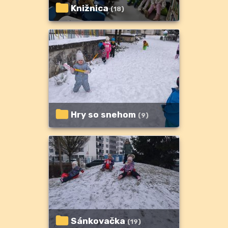
Knižnica
(18)
Hry so snehom
(9)
Sánkovačka
(19)