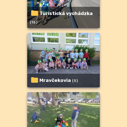
Turistická vychádzka
(15)
Mravčekovia
(5)