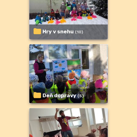
Hry v snehu
(10)
Deň dopravy
(5)