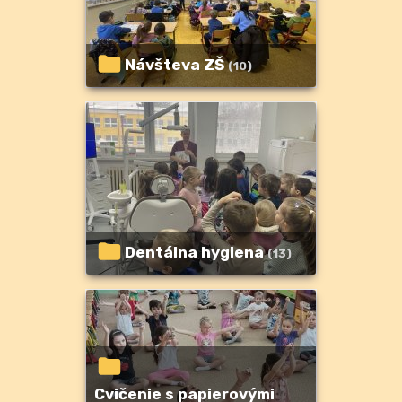
Návšteva ZŠ
(10)
Dentálna hygiena
(13)
Cvičenie s papierovými