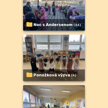
Noc s Andersenom
(34)
Ponožková výzva
(4)