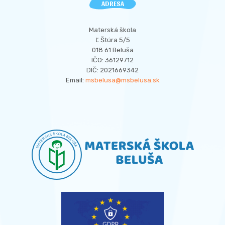
ADRESA
Materská škola
Ľ Štúra 5/5
018 61 Beluša
IČO: 36129712
DIČ: 2021669342
Email:
msbelusa@msbelusa.sk