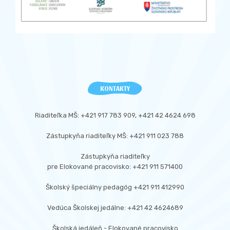
KONTAKTY
Riaditeľka MŠ: +421 917 783 909, +421 42 4624 698
Zástupkyňa riaditeľky MŠ: +421 911 023 788
Zástupkyňa riaditeľky
pre Elokované pracovisko: +421 911 571400
Školský špeciálny pedagóg +421 911 412990
Vedúca Školskej jedálne: +421 42 4624689
Školská jedáleň - Elokované pracovisko