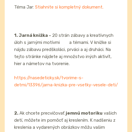
Téma Jar:
Stiahnite si kompletný dokument.
1. Jarná knižka
-
20 strán zábavy a kreatívnych
úloh s jarnými motívmi a témami. V knižke si
nájdu zábavu predškoláci, prváci a aj druháci. Na
tejto stránke nájdete aj množstvo iných aktivít,
hier a námetov na tvorenie.
https://nasedeticky.sk/tvorime-s-
detmi/13396/jarna-knizka-pre-vsetky-vesele-deti/
2.
Ak chcete precvičovať
jemnú motoriku
vašich
detí, môžete im pomôcť aj kreslením. K nadšeniu z
kreslenia a vydarených obrázkov môžu vašim