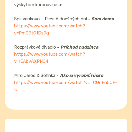
výskytom koronavírusu:
Spievankovo – Pieseň dnešných dní
-
Som doma
https://www.youtube.com/watch?
v=PmO9tO1Ds9g
Rozprávkové divadlo
-
Príchod cudzinca
https://www.youtube.com/watch?
v=rEAbvAXPNQ4
Miro Jaroš & Sofinka
-
Ako si vyrobiť rúško
https://www.youtube.com/watch?v=_CGnFn5QF-
U