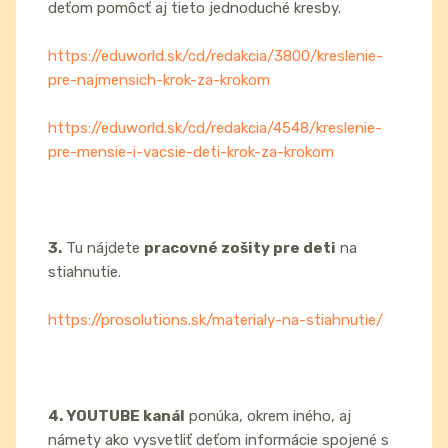
deťom pomôcť aj tieto jednoduché kresby.
https://eduworld.sk/cd/redakcia/3800/kreslenie-
pre-najmensich-krok-za-krokom
https://eduworld.sk/cd/redakcia/4548/kreslenie-
pre-mensie-i-vacsie-deti-krok-za-krokom
3.
Tu nájdete
pracovné zošity pre deti
na
stiahnutie.
https://prosolutions.sk/materialy-na-stiahnutie/
4. YOUTUBE kanál
ponúka, okrem iného, aj
námety ako vysvetliť deťom informácie spojené s