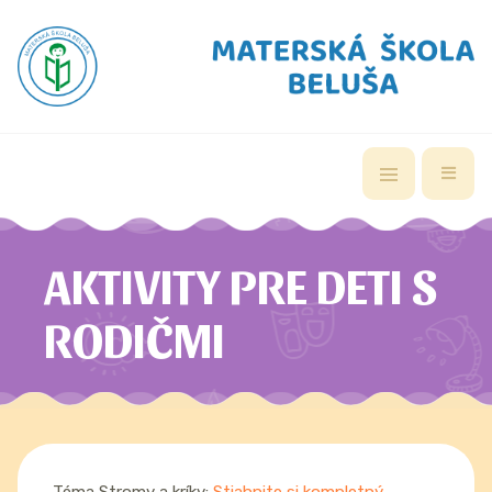
AKTIVITY PRE DETI S
RODIČMI
Téma Stromy a kríky:
Stiahnite si kompletný